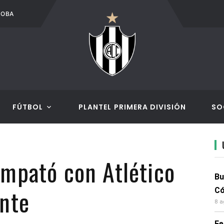
DOBA
DOM. 09/08
UNION VS. CENTRAL CÓRDOBA
DOM. 09
FÚTBOL
PLANTEL PRIMERA DIVISIÓN
SO
mpató con Atlético
Bu
ante
Có
8 a
Fe