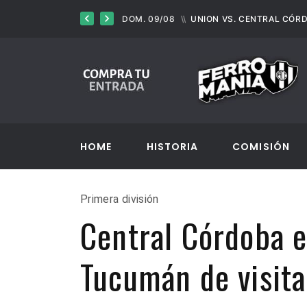
VS. CENTRAL CÓRDOBA
DOM. 09/08
UNION VS. CENTRAL CÓR
HOME
HISTORIA
COMISIÓN
Primera división
Central Córdoba e
Tucumán de visit