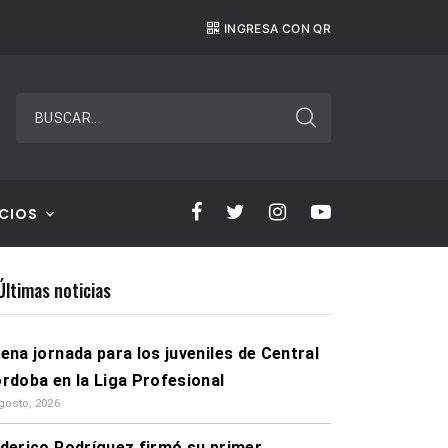
/08
UNION VS. CENTRAL CÓRDOBA
INGRESA CON QR
BUSCAR...
CIOS
Últimas noticias
ena jornada para los juveniles de Central
rdoba en la Liga Profesional
gosto, 2026
derico Rodríguez firmó su primer