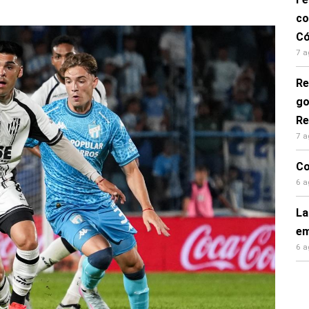
co
Có
7 a
Re
go
Re
7 a
Co
6 a
La
em
6 a